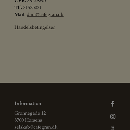
CVR.
38129295
Tlf.
31535031
Mail.
dani@cafegran.dk
Handelsbetingelser
Information
Grønnegade 12
8700 Horsens
selskab@cafegran.dk