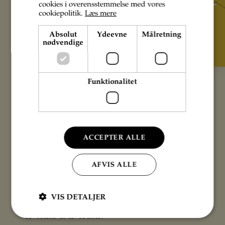
cookies i overensstemmelse med vores
cookiepolitik.
Læs mere
Absolut
Ydeevne
Målretning
nødvendige
Funktionalitet
Tilkøb levering
+ 1875 kr. inkl. moms
Gælder i Østjylland (Vejle - Randers)
ACCEPTER ALLE
Gratis afhentning på
Møgelgårdsvej 33, 8520
AFVIS ALLE
Lystrup
eller
Teatergården 8700 Horsens
hvis
du selv vil hente selv
VIS DETALJER
Hvornår & hvordan?