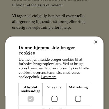
tilbyder af fantastiske råvarer.
Vi tager selvfølgelig hensyn til eventuelle
allergener og lignende, så spørg eller ring
endelig for vejledning eller hjælp.
Vælg en specifik menu
×
Denne hjemmeside bruger
GRANs Weekendbrunch
cookies
Menukort
Denne hjemmeside bruger cookies til at
Drikkevarer
forbedre brugeroplevelsen. Ved at bruge
Cocktails
vores hjemmeside giver du samtykke til alle
English menu
cookies i overensstemmelse med vores
cookiepolitik.
Læs mere
Absolut
Ydeevne
Målretning
nødvendige