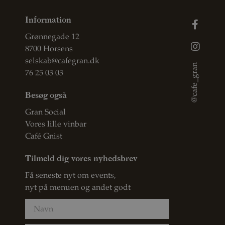
Information
Grønnegade 12
8700 Horsens
selskab@cafegran.dk
@cafe_gran
76 25 03 03
Besøg også
Gran Social
Vores lille vinbar
Café Gnist
Tilmeld dig vores nyhedsbrev
Få seneste nyt om events,
nyt på menuen og andet godt
Navn