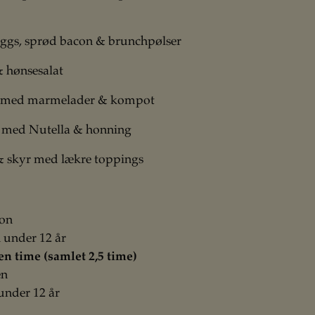
ggs, sprød bacon & brunchpølser
& hønsesalat
 med marmelader & kompot
med Nutella & honning
& skyr med lækre toppings
son
n under 12 år
n time (samlet 2,5 time)
en
 under 12 år