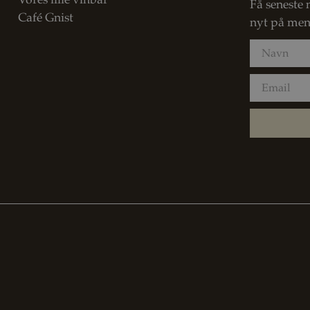
Vores lille vinbar
Få seneste 
Café Gnist
nyt på men
Navn
Email
Privatlivspolitik