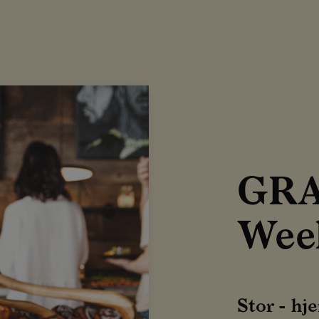
GR
Wee
Stor - hj