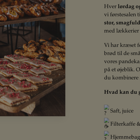
Hver
lørdag og
vi førstesalen 
stor, smagful
med lækkerier 
Vi har kræset f
brød til de sm
vores pandeka
på et øjeblik.
du kombinere s
Hvad kan du g
Saft, juice
Filterkaffe 
Hjemmebagt 