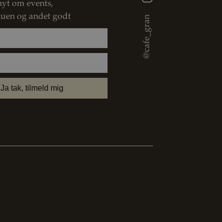
nyt om events,
@cafe_gran
uen og andet godt
Ja tak, tilmeld mig
Job hos GRAN