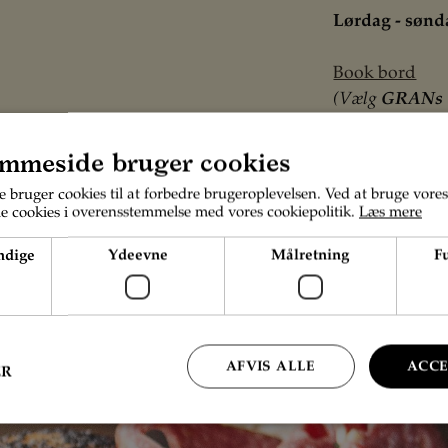
Lørdag - sønda
Book bord
(Vælg
GRANs 
Placering
mmeside bruger cookies
Alt efter travl
bruger cookies til at forbedre brugeroplevelsen. Ved at bruge vore
den overdækked
le cookies i overensstemmelse med vores cookiepolitik.
Læs mere
på GRAN Socia
ndige
Ydeevne
Målretning
F
AFVIS ALLE
ACCE
ER