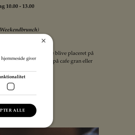
g 10.00 - 13.00
Weekendbrunch
)
×
hed, vil man også kunne blive placeret på
s hjemmeside giver
e tagterrasse, i stuen på cafe gran eller
l.
unktionalitet
PTER ALLE