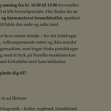
 søndag fra kl. 10.00 til 13.00
forvandler
til et lille brunchparadis. Her finder du en
d og hjemmelavet brunchbuffet
, spækket
til både den søde og salte tand.
or hver eneste detalje – fra det friskbagte
å, velkomponerede retter og ikke mindst
gemaskine, som bager friske pandekager
 Og med ét tryk på Nutella-maskinen kan
ød forkælelse med lune lækkerier.
læde dig til?
& te ad libitum
bagværk – boller, rugbrød, franskbrød