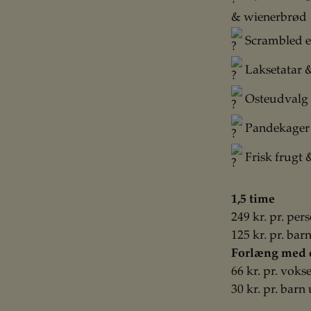
& wienerbrød
Scrambled e
Laksetatar 
Osteudvalg
Pandekager 
Frisk frugt 
1,5 time
249 kr. pr. per
125 kr. pr. bar
Forlæng med e
66 kr. pr. voks
30 kr. pr. barn