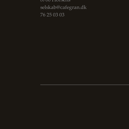
8700 Horsens
selskab@cafegran.dk
76 25 03 03
Se Fødevarestyrelsens
smiley-rapporter