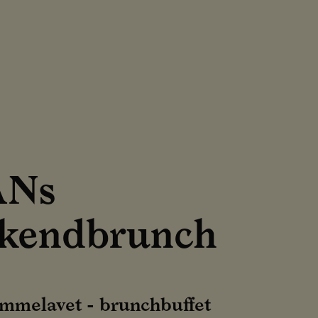
ANs
kendbrunch
emmelavet - brunchbuffet